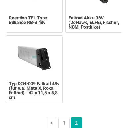
Reention TFL Type
Faltrad Akku 36V
Billiance RB-3 48v
(DeHawk, ELFEi, Fischer,
NCM, Postbike)
Typ DCH-009 Faltrad 48v
(für o.a. Mate X, Roxx
Faltrad) - 42 x 11,5 x 5,8
cm
1
2