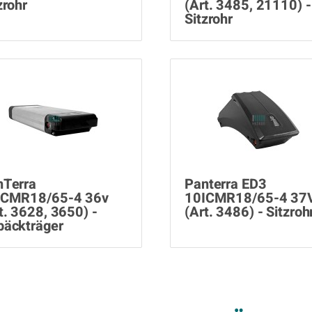
zrohr
(Art. 3485, 21110) -
Sitzrohr
nTerra
Panterra ED3
ICMR18/65-4 36v
10ICMR18/65-4 37
t. 3628, 3650) -
(Art. 3486) - Sitzroh
päckträger