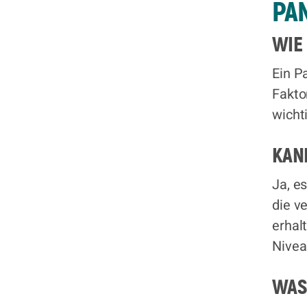
PAN
WIE 
Ein P
Fakto
wicht
KAN
Ja, e
die v
erhal
Nivea
WAS 