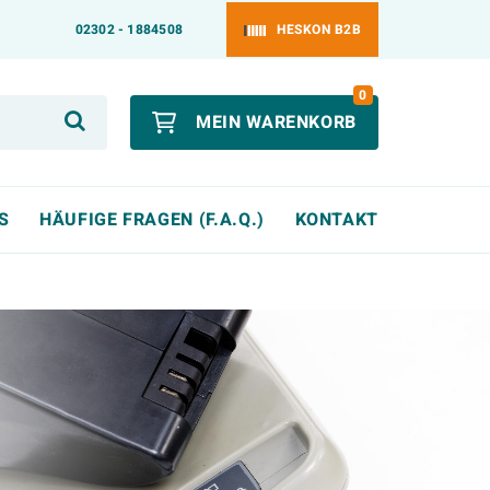
02302 - 1884508
HESKON B2B
0
MEIN WARENKORB
S
HÄUFIGE FRAGEN (F.A.Q.)
KONTAKT