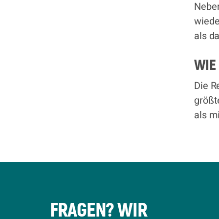
Neben
wiede
als d
WIE 
Die R
größt
als m
FRAGEN? WIR