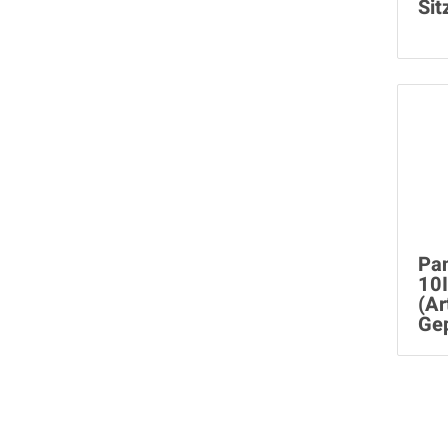
Sit
Pa
10
(Ar
Ge