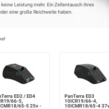
keine Leistung mehr. Ein Zellentausch ihres
eder eine große Reichweite haben.
kel
Terra ED2 / ED4
PanTerra ED3
NR19/66-5,
10ICR19/66-4,
ICMR18/65-5 25v -
10ICMR18/65-4 37