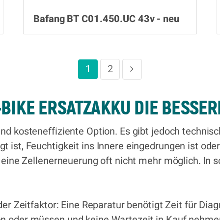
Bafang BT C01.450.UC 43v - neu
1
2
-BIKE ERSATZAKKU DIE BESSE
und kosteneffiziente Option. Es gibt jedoch techn
t ist, Feuchtigkeit ins Innere eingedrungen ist ode
t eine Zellenerneuerung oft nicht mehr möglich. In 
 der Zeitfaktor: Eine Reparatur benötigt Zeit für D
n oder müssen und keine Wartezeit in Kauf nehmen 