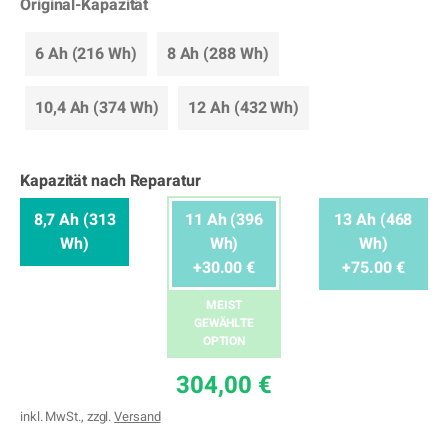
Original-Kapazität
6 Ah (216 Wh)
8 Ah (288 Wh)
10,4 Ah (374 Wh)
12 Ah (432 Wh)
Kapazität nach Reparatur
8,7 Ah (313
11 Ah (396
13 Ah (468
Wh)
Wh)
Wh)
+30.00 €
+75.00 €
MEIST
GEWÄHLTE
OPTION
304,00 €
inkl. MwSt., zzgl.
Versand