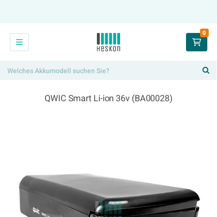
0
QWIC Smart Li-ion 36v (BA00028)
304,00 €
x