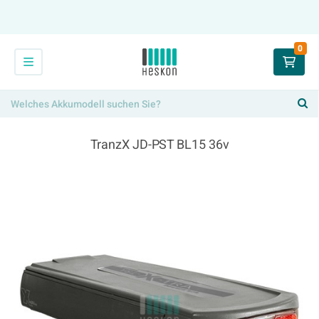
0
TranzX JD-PST BL15 36v
354,00 €
x