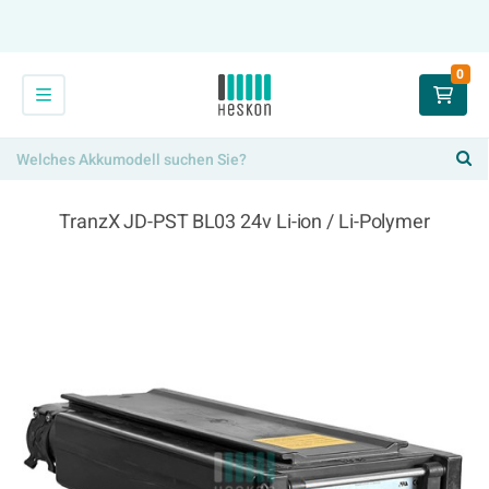
0
TranzX JD-PST BL03 24v Li-ion / Li-Polymer
294,00 €
x