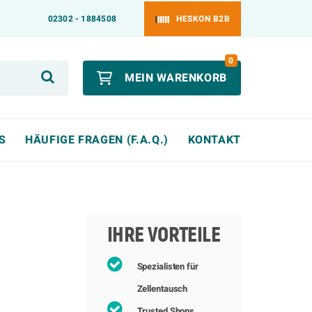
02302 - 1884508
HESKON B2B
0
MEIN WARENKORB
S
HÄUFIGE FRAGEN (F.A.Q.)
KONTAKT
IHRE VORTEILE
Spezialisten für
Zellentausch
Trusted Shops