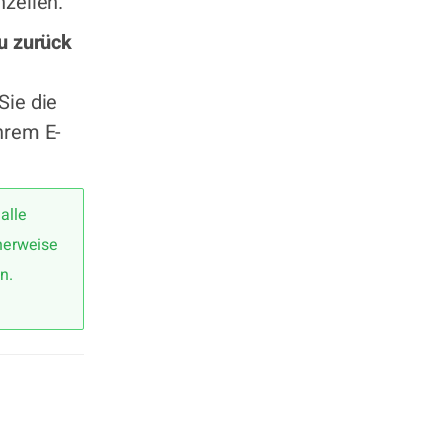
zellen.
u zurück
Sie die
hrem E-
alle
herweise
n.