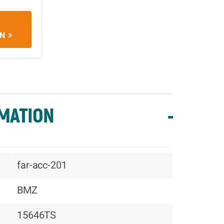
EN
MATION
-
far-acc-201
BMZ
15646TS