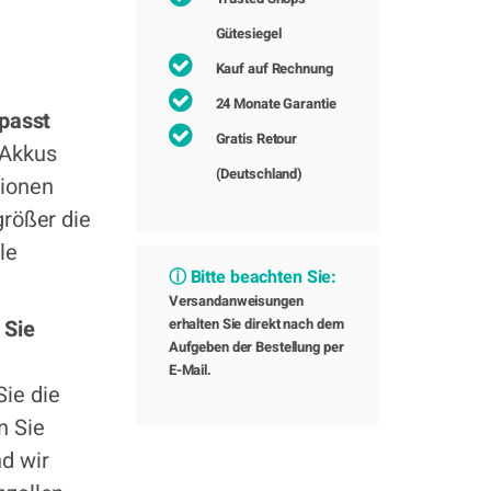
Gütesiegel
Kauf auf Rechnung
24 Monate Garantie
 passt
Gratis Retour
 Akkus
(Deutschland)
tionen
größer die
le
ⓘ Bitte beachten Sie:
Versandanweisungen
 Sie
erhalten Sie direkt nach dem
Aufgeben der Bestellung per
E-Mail.
ie die
n Sie
d wir