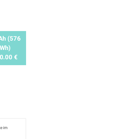
Ah (576
Wh)
0.00 €
te im