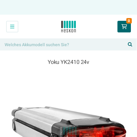
0
Yoku YK2410 24v
294,00 €
x