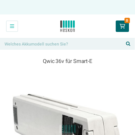
0
Qwic 36v für Smart-E
334,00 €
x