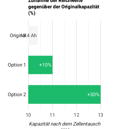
Zunahme der Reichweite
gegenüber der Originalkapazität
(%)
Original
10.4 Ah
+10%
Option 1
+30%
Option 2
10
11
12
13
Kapazität nach dem Zellentausch