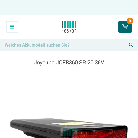
0
Joycube JCEB360 SR-20 36V
354,00 €
x