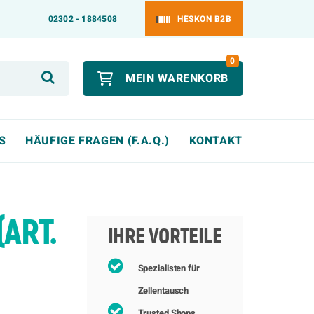
02302 - 1884508
HESKON B2B
0
MEIN WARENKORB
S
HÄUFIGE FRAGEN (F.A.Q.)
KONTAKT
ART.
IHRE VORTEILE
Spezialisten für
Zellentausch
Trusted Shops