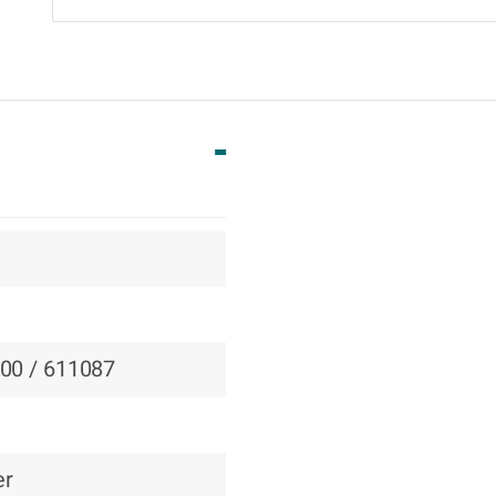
-
-00 / 611087
er