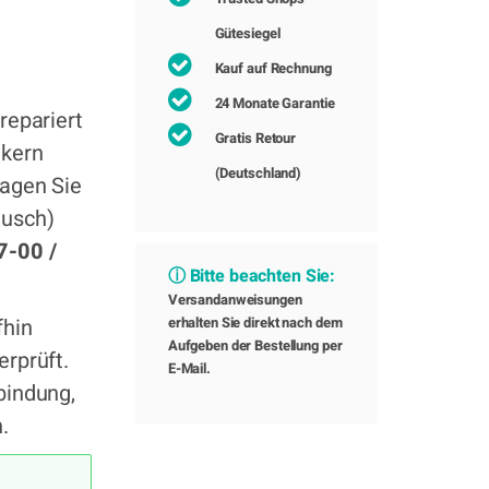
Gütesiegel
Kauf auf Rechnung
24 Monate Garantie
repariert
Gratis Retour
ikern
(Deutschland)
ragen Sie
ausch)
7-00 /
ⓘ Bitte beachten Sie:
Versandanweisungen
fhin
erhalten Sie direkt nach dem
Aufgeben der Bestellung per
erprüft.
E-Mail.
bindung,
.