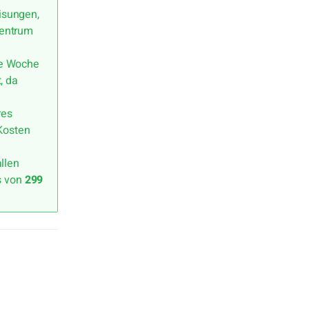
isungen,
zentrum
ne Woche
, da
res
 Kosten
allen
is von
299