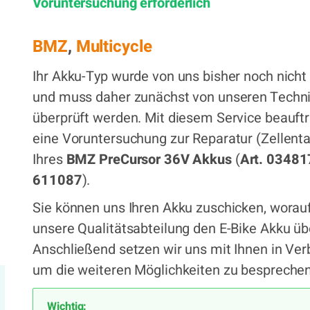
39,00 €
Voruntersuchung erforderlich
x
BMZ
,
Multicycle
Ihr Akku-Typ wurde von uns bisher noch nicht 
und muss daher zunächst von unseren Techn
überprüft werden. Mit diesem Service beauft
eine Voruntersuchung zur Reparatur (Zellent
Ihres
BMZ PreCursor 36V Akkus
(
Art. 03481
611087
).
Sie können uns Ihren Akku zuschicken, worau
unsere Qualitätsabteilung den E-Bike Akku üb
Anschließend setzen wir uns mit Ihnen in Ver
um die weiteren Möglichkeiten zu besprechen
Wichtig: