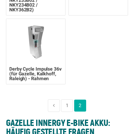
NKY233B02 /
NKY234B02 /
NKY362B2)
Derby Cycle Impulse 36v
(für Gazelle, Kalkhoff,
Raleigh) - Rahmen
1
2
GAZELLE INNERGY E-BIKE AKKU:
HÄUFIG GESTELLTE FRAGEN