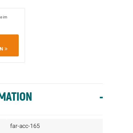
te im
EN
MATION
-
far-acc-165