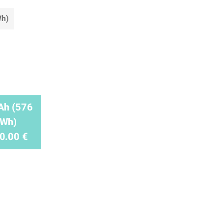
Wh)
Ah (576
Wh)
0.00 €