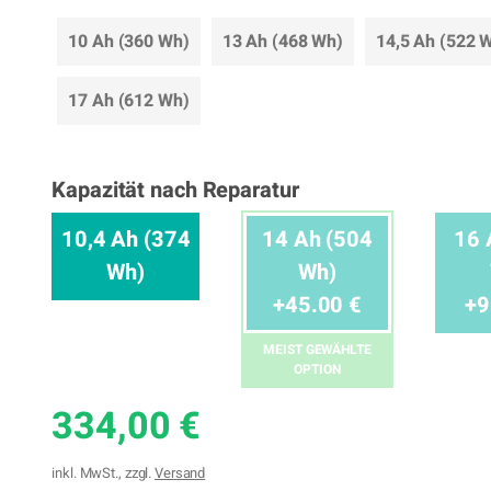
10 Ah (360 Wh)
13 Ah (468 Wh)
14,5 Ah (522 
17 Ah (612 Wh)
Kapazität nach Reparatur
10,4 Ah (374
14 Ah (504
16 
Wh)
Wh)
+45.00 €
+9
MEIST GEWÄHLTE
OPTION
334,00 €
inkl. MwSt., zzgl.
Versand