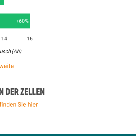
+60%
14
16
ausch (Ah)
hweite
N DER ZELLEN
finden Sie hier