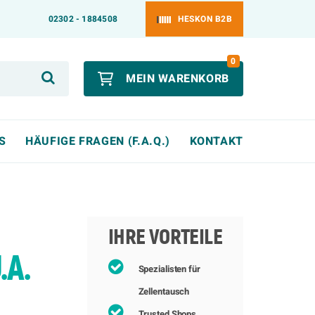
02302 - 1884508
HESKON B2B
0
MEIN WARENKORB
S
HÄUFIGE FRAGEN (F.A.Q.)
KONTAKT
IHRE VORTEILE
.A.
Spezialisten für
Zellentausch
Trusted Shops