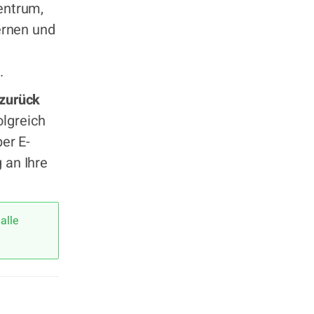
entrum,
fernen und
.
 zurück
lgreich
per E-
 an Ihre
alle