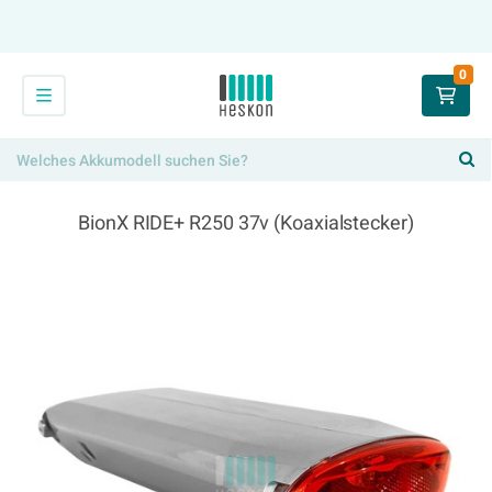
0
BionX RIDE+ R250 37v (Koaxialstecker)
384,00 €
x