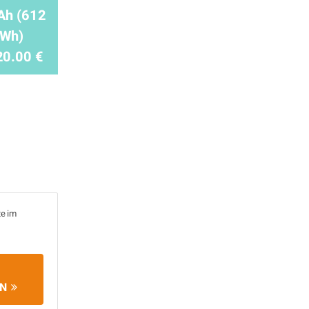
Ah (612
Wh)
20.00 €
te im
EN