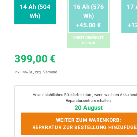
14 Ah (504
16 Ah (576
17 
Wh)
Wh)
+45.00 €
+1
MEIST GEWÄHLTE
OPTION
399,00 €
inkl. MwSt., zzgl.
Versand
Voraussichtliches Rücklieferdatum, wenn wir Ihren Akku heu
Reparaturzentrum erhalten:
20 August
WEITER ZUM WARENKORB:
REPARATUR ZUR BESTELLUNG HINZUFÜG