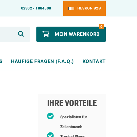
02302 - 1884508
HESKON B2B
0
MEIN WARENKORB
S
HÄUFIGE FRAGEN (F.A.Q.)
KONTAKT
IHRE VORTEILE
Spezialisten für
Zellentausch
Trusted Shops