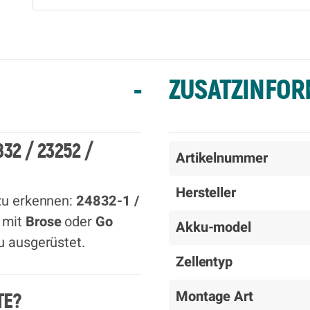
-
ZUSATZINFOR
2 / 23252 /
Artikelnummer
Hersteller
 zu erkennen:
24832-1 /
s mit
Brose
oder
Go
Akku-model
u ausgerüstet
.
Zellentyp
Montage Art
TE?