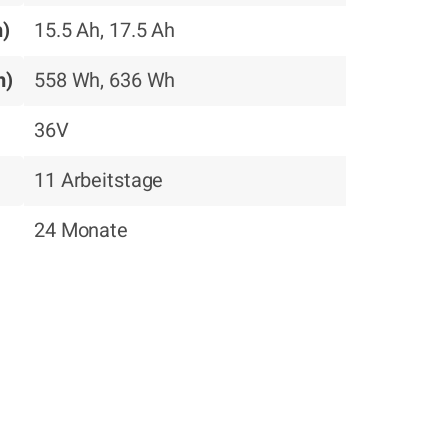
h)
15.5 Ah, 17.5 Ah
h)
558 Wh, 636 Wh
36V
11 Arbeitstage
24 Monate