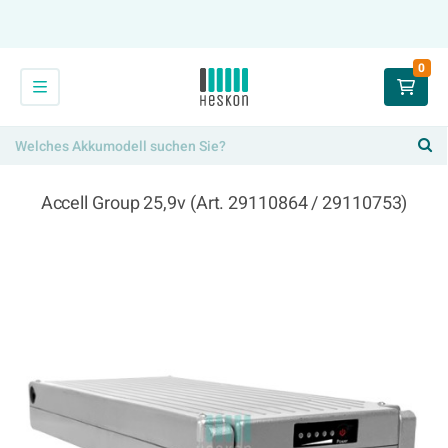
0
Accell Group 25,9v (Art. 29110864 / 29110753)
294,00 €
x