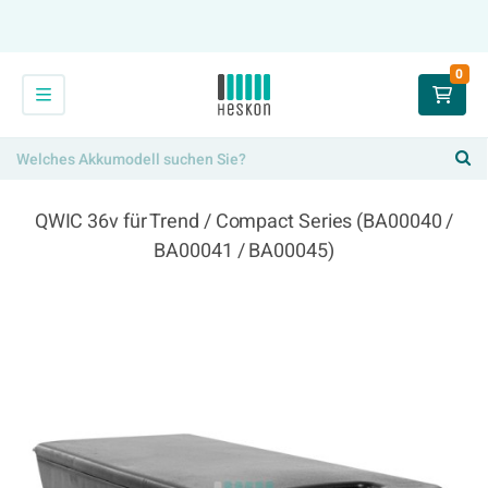
0
QWIC 36v für Trend / Compact Series (BA00040 /
BA00041 / BA00045)
354,00 €
x